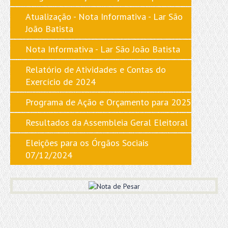
Atualização - Nota Informativa - Lar São
João Batista
Nota Informativa - Lar São João Batista
Relatório de Atividades e Contas do
Exercício de 2024
Programa de Ação e Orçamento para 2025
Resultados da Assembleia Geral Eleitoral
Eleições para os Órgãos Sociais
07/12/2024