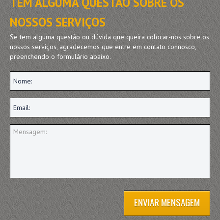
TEM ALGUMA QUESTÃO SOBRE OS
com a Lei do Mecenato (Decreto-Lei n.º 74/99, de 16 de Março,
art.º 1º, n.º 3). Morada: Rua Rainha D. Leonor, n.º 2, 8600-776
NOSSOS SERVIÇOS
Lagos. Tel: 282 780 180. Fax: 282 780 189. Email:
expediente@scmlagos.com.
Se tem alguma questão ou dúvida que queira colocar-nos sobre os
nossos serviços, agradecemos que entre em contato connosco,
preenchendo o formulário abaixo.
ENVIAR MENSAGEM