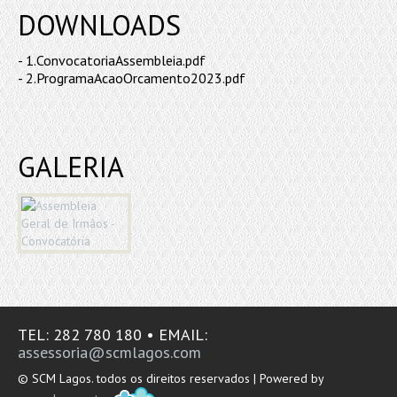
DOWNLOADS
-
1.ConvocatoriaAssembleia.pdf
-
2.ProgramaAcaoOrcamento2023.pdf
GALERIA
TEL:
282 780 180 •
EMAIL:
assessoria@scmlagos.com
© SCM Lagos. todos os direitos reservados | Powered by