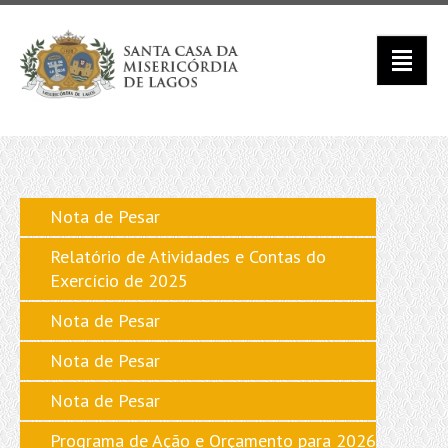
Nota de Pesar
Relatório de Atividades e Contas do
Exercício de 2025
Nota de Pesar
Nota de Pesar
Nota de Pesar
Programa de Ação e Orçamento para 2026